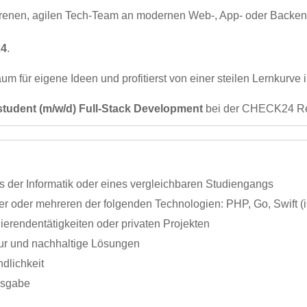
renen, agilen Tech-Team an modernen Web-, App- oder Backend
4
.
um für eigene Ideen und profitierst von einer steilen Lernkur
tudent (m/w/d) Full-Stack Development
bei der CHECK24 Re
s der Informatik oder eines vergleichbaren Studiengangs
er oder mehreren der folgenden Technologien: PHP, Go, Swift (
erendentätigkeiten oder privaten Projekten
tur und nachhaltige Lösungen
dlichkeit
ngsgabe