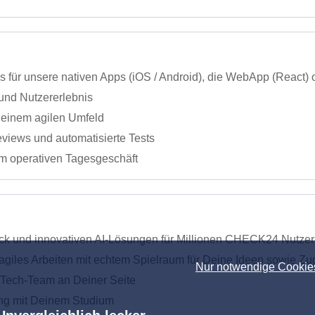
s für unsere nativen Apps (iOS / Android), die WebApp (React)
 und Nutzererlebnis
 einem agilen Umfeld
views und automatisierte Tests
im operativen Tagesgeschäft
ck und innovativen AI-Lösungen für Millionen CHECK24 Nutzer
 agiles Arbeiten mit echtem Spielraum für Deine Ideen sowie Zu
Nur notwendige Cookie
 Tech-Team an Deiner Seite
ang mit Deinem Studium