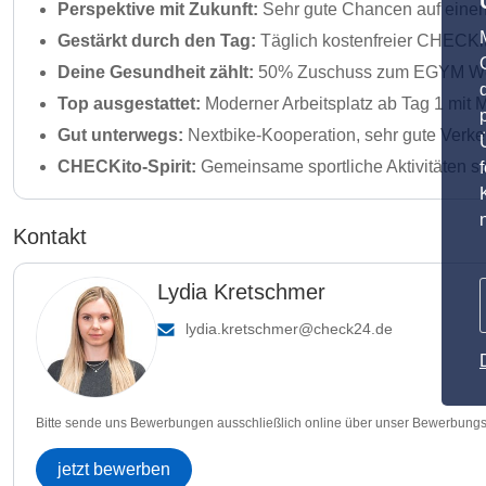
Perspektive mit Zukunft:
Sehr gute Chancen auf einen 
Gestärkt durch den Tag:
Täglich kostenfreier CHECKi
Deine Gesundheit zählt:
50% Zuschuss zum EGYM Well
Top ausgestattet:
Moderner Arbeitsplatz ab Tag 1 mit 
Gut unterwegs:
Nextbike-Kooperation, sehr gute Verke
CHECKito-Spirit:
Gemeinsame sportliche Aktivitäten 
Kontakt
Lydia Kretschmer
lydia.kretschmer@check24.de
Bitte sende uns Bewerbungen ausschließlich online über unser Bewerbungs
jetzt bewerben