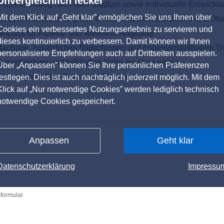
Unvergleichlich lecker
Direkteinstieg nach dem Studium sowie individuelle Entwickl
Mit dem Klick auf „Geht klar” ermöglichen Sie uns Ihnen über
to-Lunch sowie eine große Getränkeauswahl, Müslibar und Obs
Cookies ein verbessertes Nutzungserlebnis zu servieren und
pass für Fitness- und Wellness-Angebote
dieses kontinuierlich zu verbessern. Damit können wir Ihnen
MacBook, zusätzlichen Bildschirmen und höhenverstellbarem Ti
personalisierte Empfehlungen auch auf Drittseiten ausspielen.
hrsanbindung und fußläufige Nähe zur Uni Leipzig
Über „Anpassen” können Sie Ihre persönlichen Präferenzen
sowie regelmäßige Team- und Firmenevents
festlegen. Dies ist auch nachträglich jederzeit möglich. Mit dem
Klick auf „Nur notwendige Cookies” werden lediglich technisch
notwendige Cookies gespeichert.
Anpassen
Geht klar
Datenschutzerklärung
Impressu
formular.