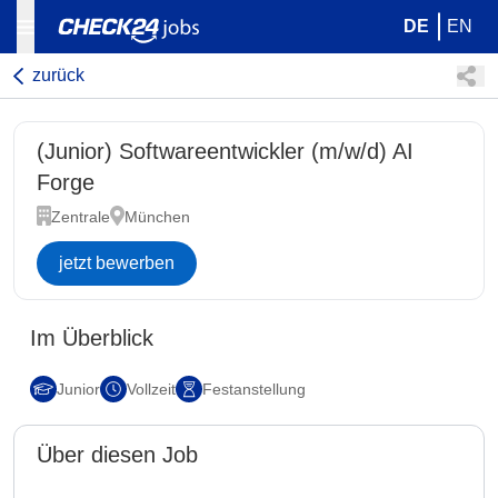
DE
EN
zurück
(Junior) Softwareentwickler (m/w/d) AI
Forge
Zentrale
München
jetzt bewerben
Im Überblick
Junior
Vollzeit
Festanstellung
Über diesen Job