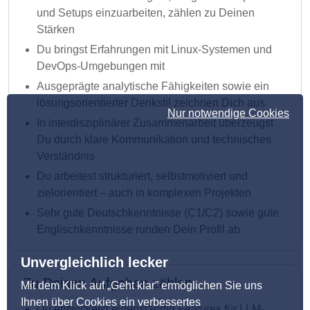
und Setups einzuarbeiten, zählen zu Deinen
Stärken
Du bringst Erfahrungen mit Linux-Systemen und
DevOps-Umgebungen mit
Ausgeprägte analytische Fähigkeiten sowie ein
lösungsorientierter Denkstil zeichnen Dich aus
Nur notwendige Cookies
In interdisziplinärer Zusammenarbeit überzeugst
Du durch klare Kommunikation und technisches
Verständnis
Du arbeitest strukturiert, selbstmotiviert und
zielorientiert – auch in komplexen Projekten
Sehr gute Deutschkenntnisse (C1/C2) sowie gute
Englischkenntnisse runden Dein Profil ab
Unvergleichlich lecker
Zu Deinen Aufgaben zählen
Mit dem Klick auf „Geht klar” ermöglichen Sie uns
Ihnen über Cookies ein verbessertes
Du entwickelst eigenständig Features für LLM-