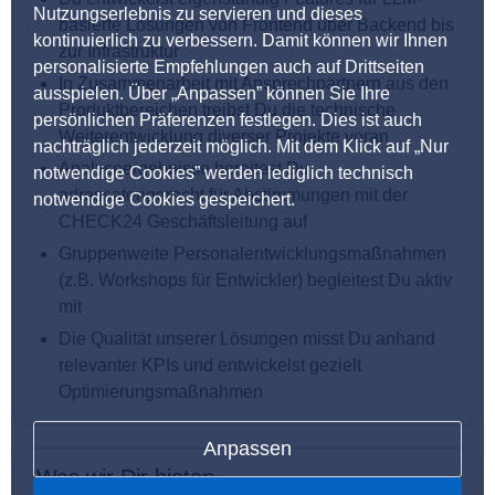
Nutzungserlebnis zu servieren und dieses
basierte Lösungen von Frontend über Backend bis
kontinuierlich zu verbessern. Damit können wir Ihnen
zur Infrastruktur
personalisierte Empfehlungen auch auf Drittseiten
In Zusammenarbeit mit Ansprechpartnern aus den
ausspielen. Über „Anpassen” können Sie Ihre
Produktbereichen treibst Du die technische
persönlichen Präferenzen festlegen. Dies ist auch
Weiterentwicklung diverser Projekte voran
nachträglich jederzeit möglich. Mit dem Klick auf „Nur
Analyseergebnisse bereitest Du
notwendige Cookies” werden lediglich technisch
adressatengerecht für Abstimmungen mit der
notwendige Cookies gespeichert.
CHECK24 Geschäftsleitung auf
Gruppenweite Personalentwicklungsmaßnahmen
(z.B. Workshops für Entwickler) begleitest Du aktiv
mit
Die Qualität unserer Lösungen misst Du anhand
relevanter KPIs und entwickelst gezielt
Optimierungsmaßnahmen
Anpassen
Was wir Dir bieten