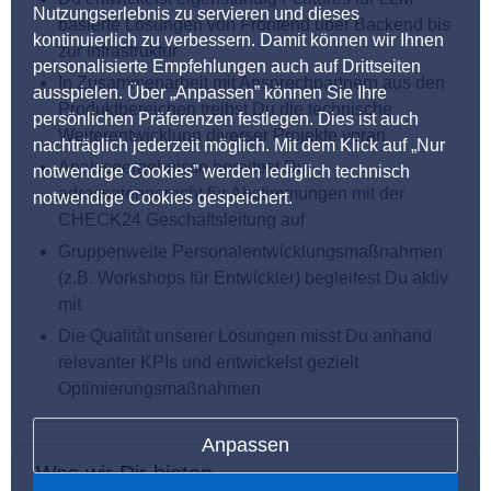
Nutzungserlebnis zu servieren und dieses
basierte Lösungen von Frontend über Backend bis
kontinuierlich zu verbessern. Damit können wir Ihnen
zur Infrastruktur
personalisierte Empfehlungen auch auf Drittseiten
In Zusammenarbeit mit Ansprechpartnern aus den
ausspielen. Über „Anpassen” können Sie Ihre
Produktbereichen treibst Du die technische
persönlichen Präferenzen festlegen. Dies ist auch
Weiterentwicklung diverser Projekte voran
nachträglich jederzeit möglich. Mit dem Klick auf „Nur
Analyseergebnisse bereitest Du
notwendige Cookies” werden lediglich technisch
adressatengerecht für Abstimmungen mit der
notwendige Cookies gespeichert.
CHECK24 Geschäftsleitung auf
Gruppenweite Personalentwicklungsmaßnahmen
(z.B. Workshops für Entwickler) begleitest Du aktiv
mit
Die Qualität unserer Lösungen misst Du anhand
relevanter KPIs und entwickelst gezielt
Optimierungsmaßnahmen
Anpassen
Was wir Dir bieten