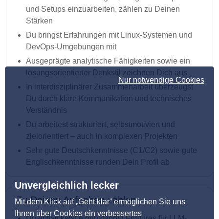
und Setups einzuarbeiten, zählen zu Deinen
Stärken
Du bringst Erfahrungen mit Linux-Systemen und
DevOps-Umgebungen mit
Ausgeprägte analytische Fähigkeiten sowie ein
lösungsorientierter Denkstil zeichnen Dich aus
Nur notwendige Cookies
In interdisziplinärer Zusammenarbeit überzeugst
Du durch klare Kommunikation und technisches
Verständnis
Du arbeitest strukturiert, selbstmotiviert und
zielorientiert – auch in komplexen Projekten
Sehr gute Deutschkenntnisse (C1/C2) sowie gute
Englischkenntnisse runden Dein Profil ab
Unvergleichlich lecker
Zu Deinen Aufgaben zählen
Mit dem Klick auf „Geht klar” ermöglichen Sie uns
Ihnen über Cookies ein verbessertes
Du entwickelst eigenständig Features für LLM-