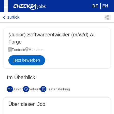
DE
EN
zurück
(Junior) Softwareentwickler (m/w/d) AI
Forge
Zentrale
München
jetzt bewerben
Im Überblick
Junior
Vollzeit
Festanstellung
Über diesen Job