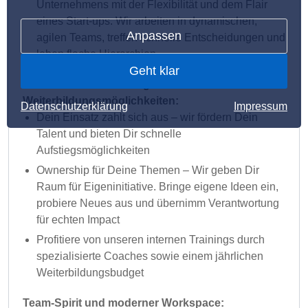
Unternehmens mit der Flexibilität und dem Flair
eines Start-ups. Wir arbeiten in dynamischen,
Anpassen
agilen Teams, treffen schnelle Entscheidungen und
leben flache Hierarchien
Geht klar
Individuelle Entwicklungs- und
Weiterbildungsmöglichkeiten:
Datenschutzerklärung
Impressum
Dein Einsatz zahlt sich aus – wir fördern Dein
Talent und bieten Dir schnelle
Aufstiegsmöglichkeiten
Ownership für Deine Themen – Wir geben Dir
Raum für Eigeninitiative. Bringe eigene Ideen ein,
probiere Neues aus und übernimm Verantwortung
für echten Impact
Profitiere von unseren internen Trainings durch
spezialisierte Coaches sowie einem jährlichen
Weiterbildungsbudget
Team-Spirit und moderner Workspace: