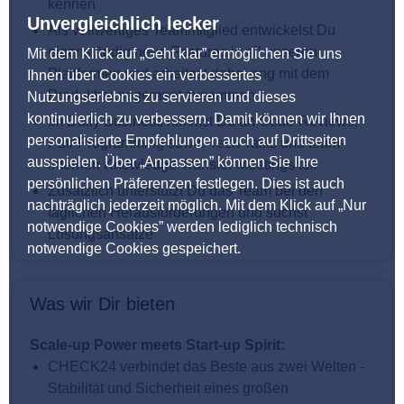
kennen
Unvergleichlich lecker
Als vollwertiges Teammitglied entwickelst Du
eigenständig neue Features in all unseren
Mit dem Klick auf „Geht klar” ermöglichen Sie uns
Plattformen und arbeitest dabei eng mit dem
Ihnen über Cookies ein verbessertes
Produktmanagement zusammen
Nutzungserlebnis zu servieren und dieses
kontinuierlich zu verbessern. Damit können wir Ihnen
Im Daily Business nimmst Du an Code-Reviews,
personalisierte Empfehlungen auch auf Drittseiten
Pair Programming sowie Tech Talks und team-
ausspielen. Über „Anpassen” können Sie Ihre
internen Knowledge Transfer Meetings teil
persönlichen Präferenzen festlegen. Dies ist auch
Zusätzlich unterstützt Du das Team bei den
nachträglich jederzeit möglich. Mit dem Klick auf „Nur
täglichen Herausforderungen und suchst
notwendige Cookies” werden lediglich technisch
Lösungsansätze
notwendige Cookies gespeichert.
Was wir Dir bieten
Scale-up Power meets Start-up Spirit:
CHECK24 verbindet das Beste aus zwei Welten -
Stabilität und Sicherheit eines großen