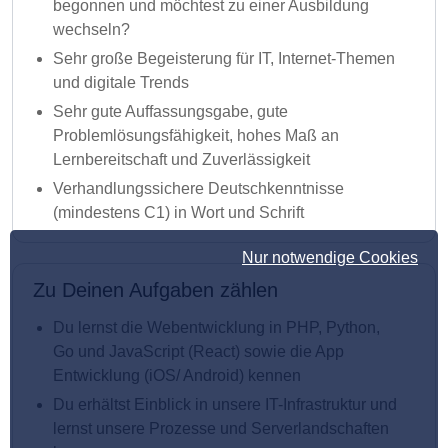
begonnen und möchtest zu einer Ausbildung
wechseln?
Sehr große Begeisterung für IT, Internet-Themen
und digitale Trends
Sehr gute Auffassungsgabe, gute
Problemlösungsfähigkeit, hohes Maß an
Lernbereitschaft und Zuverlässigkeit
Verhandlungssichere Deutschkenntnisse
(mindestens C1) in Wort und Schrift
Nur notwendige Cookies
Zu Deinen Aufgaben zählen
Du lernst die Webentwicklung in PHP, Python,
Go und JavaScript (React) sowie die App
Entwicklung (iOS/ Android) kennen
Du erhältst Einblick in unsere IT-Infrastruktur und
lernst unsere Prozesse und Serverlandschaften