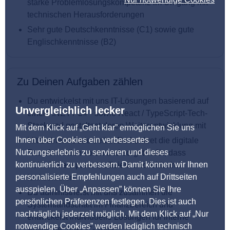
starke Problemlösungskompetenz im Umgang mit
technischen Herausforderungen
Sehr gute Deutschkenntnisse (C1) sowie gute
Englischkenntnisse (B2)
Zu Deinen Aufgaben zählen
Du entwickelst mit uns IT-Lösungen basierend auf
Unvergleichlich lecker
einem .NET / C# - sowie React / TypeScript-Tech-
Stack und gestaltest deren Weiterentwicklung mit
Mit dem Klick auf „Geht klar” ermöglichen Sie uns
Ihnen über Cookies ein verbessertes
Mit Deinem Code treibst Du konkret die digitale
Nutzungserlebnis zu servieren und dieses
Transformation voran und sorgst dafür, dass
kontinuierlich zu verbessern. Damit können wir Ihnen
Abläufe transparent, effizient und fehlerfrei
personalisierte Empfehlungen auch auf Drittseiten
funktionieren
ausspielen. Über „Anpassen” können Sie Ihre
Du administrierst mit uns zusammen die
persönlichen Präferenzen festlegen. Dies ist auch
Systemlandschaft im Finanzbereich und
nachträglich jederzeit möglich. Mit dem Klick auf „Nur
entwickelst individuelle Lösungen für interne
notwendige Cookies” werden lediglich technisch
Anwender (inkl. C-Suite)