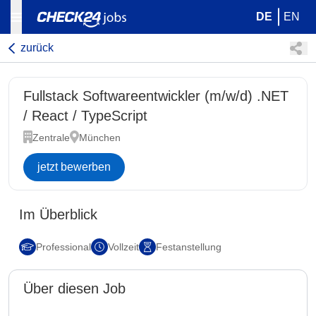
DE
EN
zurück
Fullstack Softwareentwickler (m/w/d) .NET
/ React / TypeScript
Zentrale
München
jetzt bewerben
Im Überblick
Professional
Vollzeit
Festanstellung
Über diesen Job