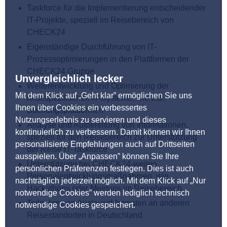
Taskforce für die Implementierung entscheidender
IT-Projekte, speziell im Reisebereich von
CHECK24
Eigenständige Durchführung von IT-
Prozessoptimierungen in den Plattformen der
CHECK24 Gruppe
Unvergleichlich lecker
Weiterentwicklung und Optimierung der
Mit dem Klick auf „Geht klar” ermöglichen Sie uns
reisespezifischen IT-Systeme, wie z.B.
Ihnen über Cookies ein verbessertes
Buchungsplattformen
Nutzungserlebnis zu servieren und dieses
Analyse und Aufbereitung von Informationen,
kontinuierlich zu verbessern. Damit können wir Ihnen
speziell für den Reisebereich zur Unterstützung
personalisierte Empfehlungen auch auf Drittseiten
der Reise IT-Taskforce
ausspielen. Über „Anpassen” können Sie Ihre
Unterstützung bei CHECK24-weiten
persönlichen Präferenzen festlegen. Dies ist auch
Personalentwicklungsmaßnahmen, wie
nachträglich jederzeit möglich. Mit dem Klick auf „Nur
Hackathons oder Meetups im Reisebereich
notwendige Cookies” werden lediglich technisch
Teilnahme an Austauschformaten an anderen
notwendige Cookies gespeichert.
Reisestandorten in Deutschland