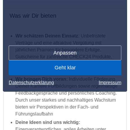
Was wir Dir bieten
Wir schätzen Deinen Einsatz:
Unbefristete
Verträge und eine attraktive Vergütung mit
jährlichen Prämien für besondere Erfolge.
Anpassen
Gutscheine für zahlreiche CHECK24 Produkte,
eine bezuschusste betriebliche Altersvorsorge und
Geht klar
viele weitere Vergünstigungen gibt es oben drauf
Wir bringen Dich voran:
Individuelle Förderung
Datenschutzerklärung
Impressum
Deiner Karriere Fortbildungen sowie regelmäßige
Feedbackgespräche und persönliches Coaching.
Durch unser starkes und nachhaltiges Wachstum
bieten wir Perspektiven in der Fach- und
Führungslaufbahn
Deine Ideen sind uns wichtig:
Eigenverantwortliches, agiles Arbeiten unter