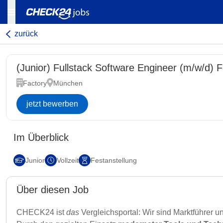
zurück
(Junior) Fullstack Software Engineer (m/w/d) F
Factory
München
jetzt bewerben
Im Überblick
Junior
Vollzeit
Festanstellung
Über diesen Job
CHECK24 ist
das
Vergleichsportal: Wir sind Marktführer u