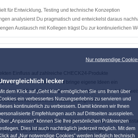
elt für Entwicklung, Testing und technische Konzeption
gen analysierst Du pragmatisch und entwickelst daraus nachha
engen Austausch mit Kollegen trägst Du zur kontinuierlichen 
Nur notwendige Cookie
irekten Einfluss auf zahlreiche CHECK24-Produkte
Unvergleichlich lecker
 für produktive Features und bringe eigene Ideen ein
t Fokus auf Full-Stack-Entwicklung und KI-gestützte Arbeitswe
Mit dem Klick auf „Geht klar” ermöglichen Sie uns Ihnen über
Cookies ein verbessertes Nutzungserlebnis zu servieren und
menarbeit mit erfahrenen Software Engineers
dieses kontinuierlich zu verbessern. Damit können wir Ihnen
personalisierte Empfehlungen auch auf Drittseiten ausspielen.
Über „Anpassen” können Sie Ihre persönlichen Präferenzen
der Donnersbergerbrücke mit hochwertiger technischer Ausstat
festlegen. Dies ist auch nachträglich jederzeit möglich. Mit dem
e Lunches stärken den Austausch mit Kollegen
Klick auf „Nur notwendige Cookies” werden lediglich technisch