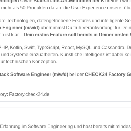
hnologien
sowie
State-of-the-Art-Methoden der KI
treiben wir 
n mehr als 50 Produkten daran, die User Experience unserer übe
are Technologien, datengetriebene Features und intelligente S
e Engineer (m/w/d)
übernimmst Du früh Verantwortung: für Dein
h ist klar –
Dein erstes Feature soll bereits in Deiner erste
P, Kotlin, Swift, TypeScript, React, MySQL und Cassandra. Du
 und Systeme einzuarbeiten. Künstliche Intelligenz ist dabei ke
zur technischen Konzeption.
Stack Software Engineer (m/w/d)
bei der
CHECK24 Factory 
tory:
Factory.check24.de
 Erfahrung im Software Engineering und hast bereits mit minde