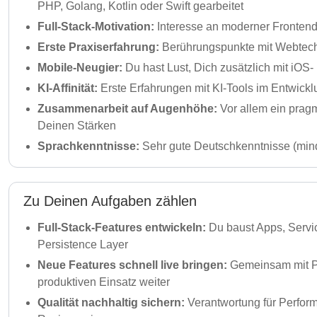
PHP, Golang, Kotlin oder Swift gearbeitet
Full-Stack-Motivation:
Interesse an moderner Frontend
Erste Praxiserfahrung:
Berührungspunkte mit Webtechn
Mobile-Neugier:
Du hast Lust, Dich zusätzlich mit iO
KI-Affinität:
Erste Erfahrungen mit KI-Tools im Entwicklu
Zusammenarbeit auf Augenhöhe:
Vor allem ein prag
Deinen Stärken
Sprachkenntnisse:
Sehr gute Deutschkenntnisse (mind
Zu Deinen Aufgaben zählen
Full-Stack-Features entwickeln:
Du baust Apps, Serv
Persistence Layer
Neue Features schnell live bringen:
Gemeinsam mit Pr
produktiven Einsatz weiter
Qualität nachhaltig sichern:
Verantwortung für Perform