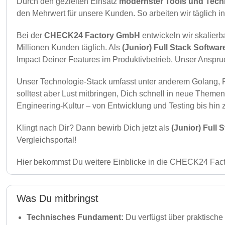
Durch den gezielten Einsatz
modernster Tools und Tec
den Mehrwert für unsere Kunden. So arbeiten wir täglich i
Bei der
CHECK24 Factory GmbH
entwickeln wir skalierb
Millionen Kunden täglich. Als
(Junior) Full Stack Softwar
Impact Deiner Features im Produktivbetrieb. Unser Anspruc
Unser Technologie-Stack umfasst unter anderem Golang, PH
solltest aber Lust mitbringen, Dich schnell in neue Themen
Engineering-Kultur – von Entwicklung und Testing bis hin 
Klingt nach Dir? Dann bewirb Dich jetzt als
(Junior) Full 
Vergleichsportal!
Hier bekommst Du weitere Einblicke in die CHECK24 Fac
Was Du mitbringst
Technisches Fundament:
Du verfügst über praktische