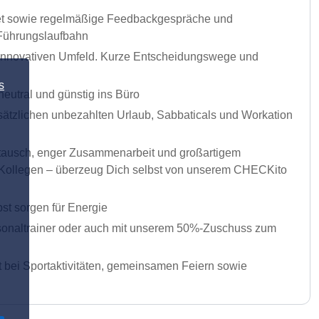
dget sowie regelmäßige Feedbackgespräche und
 Führungslaufbahn
m innovativen Umfeld. Kurze Entscheidungswege und
s
utral und günstig ins Büro
usätzlichen unbezahlten Urlaub, Sabbaticals und Workation
ustausch, enger Zusammenarbeit und großartigem
ur Kollegen – überzeug Dich selbst von unserem CHECKito
st sorgen für Energie
rsonaltrainer oder auch mit unserem 50%-Zuschuss zum
t bei Sportaktivitäten, gemeinsamen Feiern sowie