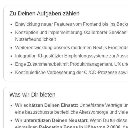
Zu Deinen Aufgaben zählen
Entwicklung neuer Features vom Frontend bis ins Back
Konzeption und Implementierung skalierbarer Services
Nutzerfreundlichkeit
Weiterentwicklung unseres modernen Next.js Frontends
Integration KI-gestützter Empfehlungssysteme zur Ausspi
Enge Zusammenarbeit mit Produktmanagement, UX und we
Kontinuierliche Verbesserung der CI/CD-Prozesse sowie
Was wir Dir bieten
Wir schätzen Deinen Einsatz:
Unbefristete Verträge u
eine bezuschusste betriebliche Altersvorsorge und viel
Wir unterstützen Deinen Neustart:
Wenn Du für diese 
einmaligen
Relocation Bonus in Höhe von 2.000€
, d