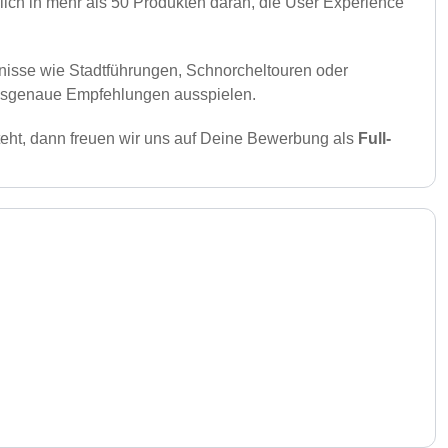
glich in mehr als 50 Produkten daran, die User Experience
nisse wie Stadtführungen, Schnorchel­touren oder
passgenaue Empfehlungen ausspielen.
teht, dann freuen wir uns auf Deine Bewerbung als
Full-