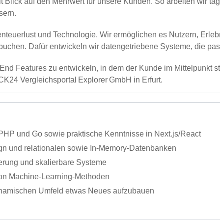
t Blick auf den Mehrwert für unsere Kunden. So arbeiten wir tä
sern.
teuerlust und Technologie. Wir ermöglichen es Nutzern, Erleb
u buchen. Dafür entwickeln wir datengetriebene Systeme, die 
nd Features zu entwickeln, in dem der Kunde im Mittelpunkt s
K24 Vergleichsportal Explorer GmbH in Erfurt.
PHP und Go sowie praktische Kenntnisse in Next.js/React
sign und relationalen sowie In‑Memory‑Datenbanken
ierung und skalierbare Systeme
 von Machine‑Learning‑Methoden
 dynamischen Umfeld etwas Neues aufzubauen