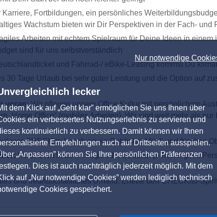
r Karriere, Fortbildungen, ein persönliches Weiterbildungsbu
ltiges Wachstum bieten wir Dir Perspektiven in der Fach- und
agiles Arbeiten mit echtem Spielraum für Deine Ideen in eine
dget sind für uns selbstverständlich
Nur notwendige Cookie
tschlandticket und Fahrrad-/ eBike-Leasing kommst Du klimane
als 30 Tage Urlaub bei sehr guter Leistung und die Option auf z
Unvergleichlich lecker
h voran:
Wir pflegen unsere Office Kultur mit persönlichem A
Mit dem Klick auf „Geht klar” ermöglichen Sie uns Ihnen über
m „Home Office“ (mobiles Arbeiten). Wir sind weit mehr als n
Cookies ein verbessertes Nutzungserlebnis zu servieren und
dieses kontinuierlich zu verbessern. Damit können wir Ihnen
enloser CHECKito-Lunch sowie Getränke, Müsli und frisches Ob
personalisierte Empfehlungen auch auf Drittseiten ausspielen.
Über „Anpassen” können Sie Ihre persönlichen Präferenzen
iner:
Halte Dich fit durch Yoga oder Bootcamp-Training mit Pe
festlegen. Dies ist auch nachträglich jederzeit möglich. Mit dem
Klick auf „Nur notwendige Cookies” werden lediglich technisch
iales und freundschaftliches Umfeld. Erlebe den CHECKito-Spiri
notwendige Cookies gespeichert.