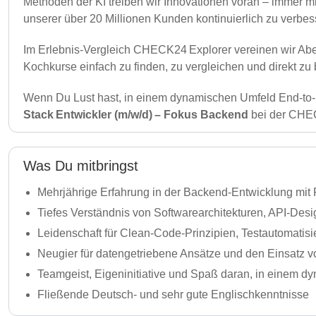
Methoden der KI treiben wir Innovationen voran – immer mi
unserer über 20 Millionen Kunden kontinuierlich zu verbes
Im Erlebnis-Vergleich CHECK24 Explorer vereinen wir Aben
Kochkurse einfach zu finden, zu vergleichen und direkt z
Wenn Du Lust hast, in einem dynamischen Umfeld End‑to‑E
Stack Entwickler (m/w/d) – Fokus Backend
bei der CHEC
Was Du mitbringst
Mehrjährige Erfahrung in der Backend‑Entwicklung mit 
Tiefes Verständnis von Softwarearchitekturen, API‑De
Leidenschaft für Clean‑Code‑Prinzipien, Testautomatis
Neugier für datengetriebene Ansätze und den Einsatz
Teamgeist, Eigeninitiative und Spaß daran, in einem
Fließende Deutsch‑ und sehr gute Englischkenntnisse