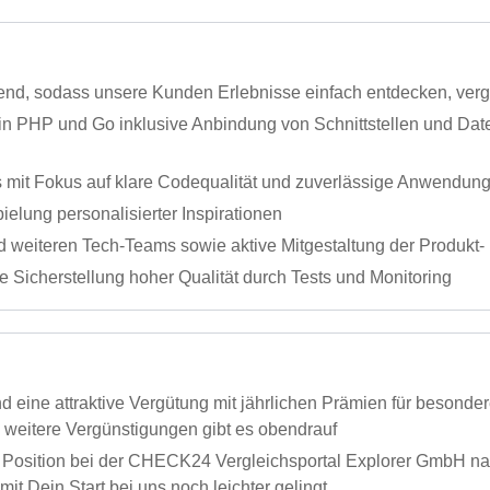
end, sodass unsere Kunden Erlebnisse einfach entdecken, ver
 in PHP und Go inklusive Anbindung von Schnittstellen und Da
 mit Fokus auf klare Codequalität und zuverlässige Anwendun
elung personalisierter Inspirationen
iteren Tech-Teams sowie aktive Mitgestaltung der Produkt- u
 Sicherstellung hoher Qualität durch Tests und Monitoring
nd eine attraktive Vergütung mit jährlichen Prämien für besond
e weitere Vergünstigungen gibt es obendrauf
Position bei der CHECK24 Vergleichsportal Explorer GmbH nach 
amit Dein Start bei uns noch leichter gelingt