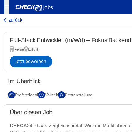
zurück
Full-Stack Entwickler (m/w/d) – Fokus Backend
Reise
Erfurt
jetzt bewerben
Im Überblick
Professional
Vollzeit
Festanstellung
Über diesen Job
CHECK24
ist
das
Vergleichsportal: Wir sind Marktführer 