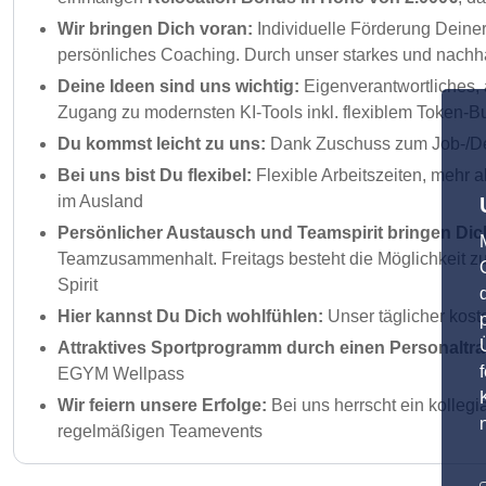
Wir bringen Dich voran:
Individuelle Förderung Deine
persönliches Coaching. Durch unser starkes und nachha
Deine Ideen sind uns wichtig:
Eigenverantwortliches, 
Zugang zu modernsten KI-Tools inkl. flexiblem Token-Bu
Du kommst leicht zu uns:
Dank Zuschuss zum Job-/Deu
Bei uns bist Du flexibel:
Flexible Arbeitszeiten, mehr 
im Ausland
Persönlicher Austausch und Teamspirit bringen Dic
Teamzusammenhalt. Freitags besteht die Möglichkeit zu
Spirit
Hier kannst Du Dich wohlfühlen:
Unser täglicher kost
Attraktives Sportprogramm durch einen Personaltra
EGYM Wellpass
Wir feiern unsere Erfolge:
Bei uns herrscht ein kolleg
regelmäßigen Teamevents