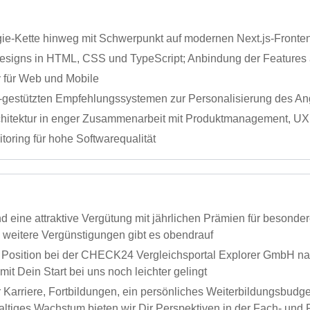
ie‑Kette hinweg mit Schwerpunkt auf modernen Next.js‑Fronte
esigns in HTML, CSS und TypeScript; Anbindung der Feature
y für Web und Mobile
I‑gestützten Empfehlungssystemen zur Personalisierung des A
chitektur in enger Zusammenarbeit mit Produktmanagement, 
toring für hohe Softwarequalität
nd eine attraktive Vergütung mit jährlichen Prämien für besond
e weitere Vergünstigungen gibt es obendrauf
Position bei der CHECK24 Vergleichsportal Explorer GmbH nach
amit Dein Start bei uns noch leichter gelingt
r Karriere, Fortbildungen, ein persönliches Weiterbildungsbu
ltiges Wachstum bieten wir Dir Perspektiven in der Fach- und