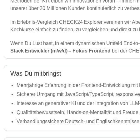
Methoden der KI treiben wir Innovationen voran – immer mi
unserer über 20 Millionen Kunden kontinuierlich zu verbes
Im Erlebnis-Vergleich CHECK24 Explorer vereinen wir Aben
Kochkurse einfach zu finden, zu vergleichen und direkt z
Wenn Du Lust hast, in einem dynamischen Umfeld End‑to‑E
Stack Entwickler (m/w/d) – Fokus Frontend
bei der CHEC
Was Du mitbringst
Mehrjährige Erfahrung in der Frontend‑Entwicklung mit
Sicherer Umgang mit JavaScript/TypeScript, responsi
Interesse an generativer KI und der Integration von 
Qualitätsbewusstsein, Hands‑on‑Mentalität und Freude 
Verhandlungssichere Deutsch‑ und Englischkenntnisse (