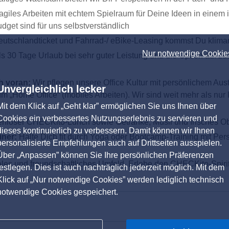
agiles Arbeiten mit echtem Spielraum für Deine Ideen in eine
dget sind für uns selbstverständlich
tschlandticket und Fahrrad-/ eBike-Leasing kommst Du klimane
Nur notwendige Cookie
als 30 Tage Urlaub bei sehr guter Leistung und die Option auf z
h voran:
Wir pflegen unsere Office Kultur mit persönlichem A
Unvergleichlich lecker
m „Home Office“ (mobiles Arbeiten). Wir sind weit mehr als n
Mit dem Klick auf „Geht klar” ermöglichen Sie uns Ihnen über
Cookies ein verbessertes Nutzungserlebnis zu servieren und
enloser CHECKito-Lunch sowie Getränke, Müsli und frisches Ob
dieses kontinuierlich zu verbessern. Damit können wir Ihnen
iner:
Halte Dich fit durch Yoga oder Bootcamp-Training mit Pe
personalisierte Empfehlungen auch auf Drittseiten ausspielen.
Über „Anpassen” können Sie Ihre persönlichen Präferenzen
iales und freundschaftliches Umfeld. Erlebe den CHECKito-Spiri
festlegen. Dies ist auch nachträglich jederzeit möglich. Mit dem
Klick auf „Nur notwendige Cookies” werden lediglich technisch
notwendige Cookies gespeichert.