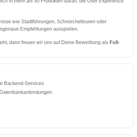
glich in mehr als 50 Produkten daran, die User Experience
nisse wie Stadtführungen, Schnorchel­touren oder
passgenaue Empfehlungen ausspielen.
teht, dann freuen wir uns auf Deine Bewerbung als
Full-
für Backend‑Services
nd Datenbankanbindungen