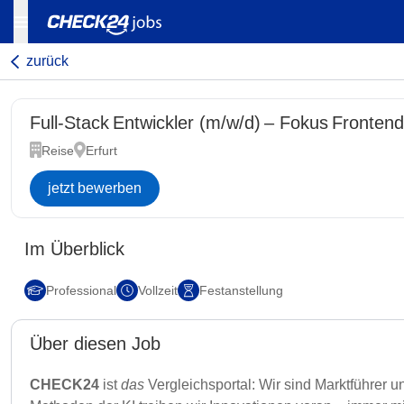
zurück
Full-Stack Entwickler (m/w/d) – Fokus Frontend
Reise
Erfurt
jetzt bewerben
Im Überblick
Professional
Vollzeit
Festanstellung
Über diesen Job
CHECK24
ist
das
Vergleichsportal: Wir sind Marktführer 