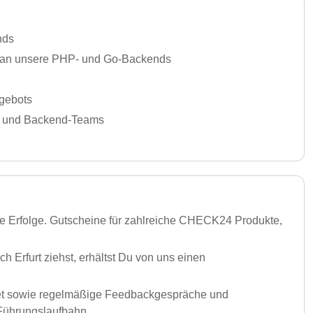
nds
s an unsere PHP‑ und Go‑Backends
ngebots
UX und Backend‑Teams
ere Erfolge. Gutscheine für zahlreiche CHECK24 Produkte,
 Erfurt ziehst, erhältst Du von uns einen
dget sowie regelmäßige Feedbackgespräche und
 Führungslaufbahn