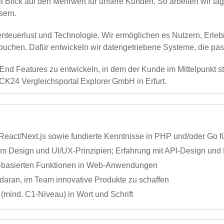
t Blick auf den Mehrwert für unsere Kunden. So arbeiten wir tä
sern.
teuerlust und Technologie. Wir ermöglichen es Nutzern, Erleb
u buchen. Dafür entwickeln wir datengetriebene Systeme, die 
nd Features zu entwickeln, in dem der Kunde im Mittelpunkt s
K24 Vergleichsportal Explorer GmbH in Erfurt.
 React/Next.js sowie fundierte Kenntnisse in PHP und/oder Go 
vem Design und UI/UX‑Prinzipien; Erfahrung mit API‑Design u
LLM‑basierten Funktionen in Web‑Anwendungen
daran, im Team innovative Produkte zu schaffen
mind. C1-Niveau) in Wort und Schrift