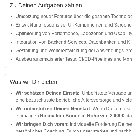
Zu Deinen Aufgaben zählen
Umsetzung neuer Features über die gesamte Technolog
Entwicklung responsiver UI‑Komponenten und Screend
Optimierung von Performance, Ladezeiten und Usabilit
Integration von Backend‑Services, Datenbanken und K
Gestaltung und Weiterentwicklung der Anwendungs‑Ar
Ausbau automatisierter Tests, CI/CD‑Pipelines und Moni
Was wir Dir bieten
Wir schätzen Deinen Einsatz:
Unbefristete Verträge u
eine bezuschusste betriebliche Altersvorsorge und viel
Wir unterstützen Deinen Neustart:
Wenn Du für diese 
einmaligen
Relocation Bonus in Höhe von 2.000€
, d
Wir bringen Dich voran:
Individuelle Förderung Deine
persönliches Coaching. Durch unser starkes und nachha