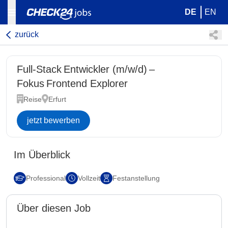
DE
EN
zurück
Full-Stack Entwickler (m/w/d) –
Fokus Frontend Explorer
Reise
Erfurt
jetzt bewerben
Im Überblick
Professional
Vollzeit
Festanstellung
Über diesen Job