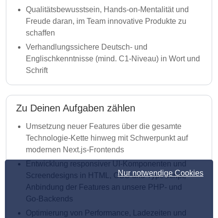
Qualitätsbewusstsein, Hands‑on‑Mentalität und
Freude daran, im Team innovative Produkte zu
schaffen
Verhandlungssichere Deutsch‑ und
Englischkenntnisse (mind. C1-Niveau) in Wort und
Schrift
Zu Deinen Aufgaben zählen
Umsetzung neuer Features über die gesamte
Technologie‑Kette hinweg mit Schwerpunkt auf
modernen Next.js‑Frontends
Entwicklung responsiver UI‑Komponenten und
Nur notwendige Cookies
Screendesigns in HTML, CSS und TypeScript;
Anbindung der Features an unsere PHP‑ und
Go‑Backends
Optimierung von Performance, Ladezeiten und