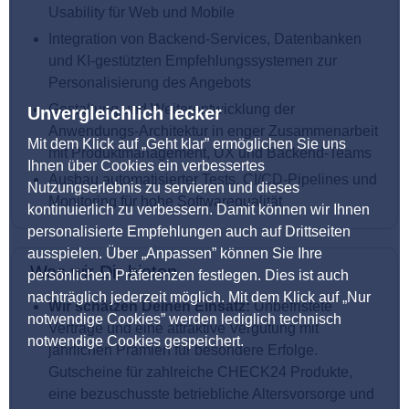
Usability für Web und Mobile
Integration von Backend‑Services, Datenbanken
und KI‑gestützten Empfehlungssystemen zur
Personalisierung des Angebots
Gestaltung und Weiterentwicklung der
Unvergleichlich lecker
Anwendungs‑Architektur in enger Zusammenarbeit
Mit dem Klick auf „Geht klar” ermöglichen Sie uns
mit Produktmanagement, UX und Backend‑Teams
Ihnen über Cookies ein verbessertes
Ausbau automatisierter Tests, CI/CD‑Pipelines und
Nutzungserlebnis zu servieren und dieses
Monitoring für hohe Softwarequalität
kontinuierlich zu verbessern. Damit können wir Ihnen
personalisierte Empfehlungen auch auf Drittseiten
ausspielen. Über „Anpassen” können Sie Ihre
Was wir Dir bieten
persönlichen Präferenzen festlegen. Dies ist auch
nachträglich jederzeit möglich. Mit dem Klick auf „Nur
Wir schätzen Deinen Einsatz:
Unbefristete
notwendige Cookies” werden lediglich technisch
Verträge und eine attraktive Vergütung mit
notwendige Cookies gespeichert.
jährlichen Prämien für besondere Erfolge.
Gutscheine für zahlreiche CHECK24 Produkte,
eine bezuschusste betriebliche Altersvorsorge und