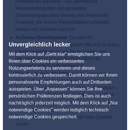
Frontend bis Backend – Du übernimmst
Verantwortung über den gesamten
Entwicklungsprozess hinweg und entwickelst
Features, die unsere Reiseplattform schneller,
besser und intuitiver machen
AI-Driven Development:
Du nutzt KI-
Unvergleichlich lecker
Technologien aktiv, um Aufgaben effizient zu lösen,
experimentierst mit neuen Technologien und
Mit dem Klick auf „Geht klar” ermöglichen Sie uns
integrierst sie in unsere Reiseplattform für
Ihnen über Cookies ein verbessertes
personalisierte Kundenerlebnisse
Nutzungserlebnis zu servieren und dieses
Dein Code steht für Effizienz:
Du entwickelst
kontinuierlich zu verbessern. Damit können wir Ihnen
hochperformante Anwendungen mit schnellen
personalisierte Empfehlungen auch auf Drittseiten
Antwortzeiten und einer skalierbaren Architektur –
ausspielen. Über „Anpassen” können Sie Ihre
dabei ist Clean Code für Dich selbstverständlich
persönlichen Präferenzen festlegen. Dies ist auch
nachträglich jederzeit möglich. Mit dem Klick auf „Nur
Automation is key:
Mit CI/CD-Pipelines, Linting,
notwendige Cookies” werden lediglich technisch
Unit- & Systemtests sowie umfassender
notwendige Cookies gespeichert.
Observability stellst Du dauerhaft hohe Qualität
sicher