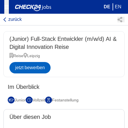
DE
EN
zurück
(Junior) Full-Stack Entwickler (m/w/d) AI &
Digital Innovation Reise
Reise
Leipzig
jetzt bewerben
Im Überblick
Junior
Vollzeit
Festanstellung
Über diesen Job