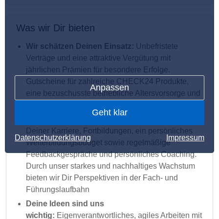
Was wir Dir bieten
Wir schätzen Deinen Einsatz:
Unbefristete
Verträge und eine attraktive Vergütung mit
jährlichen Prämien für besondere Erfolge.
Gutscheine für zahlreiche CHECK24 Produkte,
Anpassen
eine bezuschusste betriebliche Altersvorsorge und
viele weitere Vergünstigungen gibt es obendrauf
Geht klar
Wir bringen Dich voran:
Individuelle Förderung
Deiner Karriere, Fortbildungen, ein persönliches
Datenschutzerklärung
Impressum
Weiterbildungsbudget sowie regelmäßige
Feedbackgespräche und persönliches Coaching.
Durch unser starkes und nachhaltiges Wachstum
bieten wir Dir Perspektiven in der Fach- und
Führungslaufbahn
Deine Ideen sind uns
wichtig:
Eigenverantwortliches, agiles Arbeiten mit