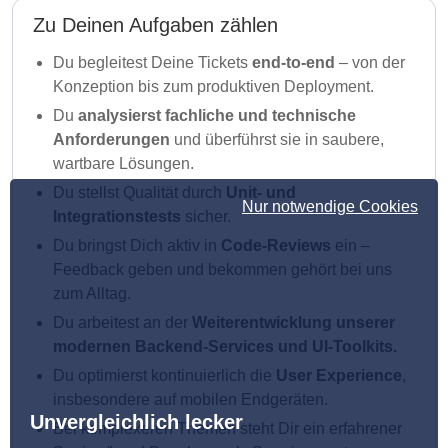
Zu Deinen Aufgaben zählen
Du begleitest Deine Tickets
end-to-end
– von der
Konzeption bis zum produktiven Deployment.
Du
analysierst fachliche und technische
Anforderungen
und überführst sie in saubere,
wartbare Lösungen.
Du stellst Qualität durch
Unit- und
Nur notwendige Cookies
Integrationstests
sicher.
Du bringst Dich aktiv in
Code-Reviews
ein –
Feedback geben und bekommen gehört bei uns
zum Alltag.
Du arbeitest an der
Weiterentwicklung unserer
modernen Backend-Services und UI-Toolkits.
Du optimierst kontinuierlich die
User Experience
,
insbesondere auf mobilen Endgeräten.
Unvergleichlich lecker
Bei komplexeren Themen steht Dir ein erfahrener