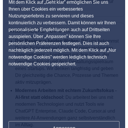
Senior-/Lead Developer als Sparringspartner zur
Mit dem Klick auf „Geht klar” ermöglichen Sie uns
Seite.
Ihnen über Cookies ein verbessertes
Nutzungserlebnis zu servieren und dieses
kontinuierlich zu verbessern. Damit können wir Ihnen
personalisierte Empfehlungen auch auf Drittseiten
Was CHECK24 Dir bietet
ausspielen. Über „Anpassen” können Sie Ihre
Das Beste aus beiden Welten:
Bei uns bekommst
persönlichen Präferenzen festlegen. Dies ist auch
Du die Sicherheit und Stabilität eines etablierten
nachträglich jederzeit möglich. Mit dem Klick auf „Nur
Unternehmens – kombiniert mit dem Drive, der
notwendige Cookies” werden lediglich technisch
Geschwindigkeit und dem Gestaltungsspielraum
notwendige Cookies gespeichert.
eines Startups. Wir denken langfristig und geben
Dir gleichzeitig die Chance, Prozesse und Themen
aktiv mitzuprägen.
Modernes Arbeiten mit echtem Zukunftsfokus -
AI-first statt oldschool:
Du arbeitest bei uns mit
modernen Technologien und nutzt Tools wie
ChatGPT Enterprise, Claude Code, Cursor.ai und
weitere AI-Anwendungen ganz selbstverständlich
im Alltag.