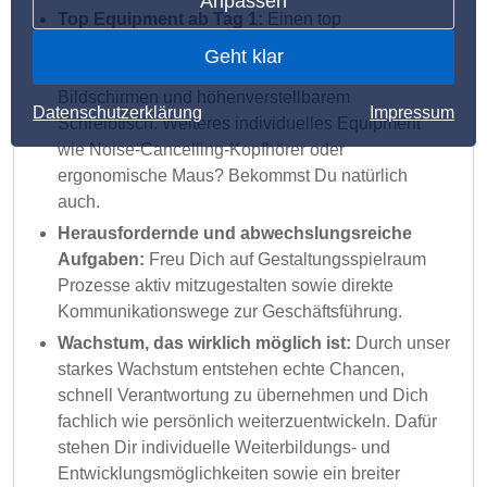
Anpassen
Top Equipment ab Tag 1:
Einen top
ausgestatteten, ergonomischen Arbeitsplatz mit
Geht klar
leistungsstarkem MacBook, zusätzlichen
Bildschirmen und höhenverstellbarem
Datenschutzerklärung
Impressum
Schreibtisch. Weiteres individuelles Equipment
wie Noise-Cancelling-Kopfhörer oder
ergonomische Maus? Bekommst Du natürlich
auch.
Herausfordernde und abwechslungsreiche
Aufgaben:
Freu Dich auf Gestaltungsspielraum
Prozesse aktiv mitzugestalten sowie direkte
Kommunikationswege zur Geschäftsführung.
Wachstum, das wirklich möglich ist:
Durch unser
starkes Wachstum entstehen echte Chancen,
schnell Verantwortung zu übernehmen und Dich
fachlich wie persönlich weiterzuentwickeln. Dafür
stehen Dir individuelle Weiterbildungs- und
Entwicklungsmöglichkeiten sowie ein breiter