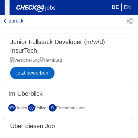
DE
EN
zurück
Junior Fullstack Developer (m/w/d)
InsurTech
Versicherung
Hamburg
jetzt bewerben
Im Überblick
Junior
Vollzeit
Festanstellung
Über diesen Job